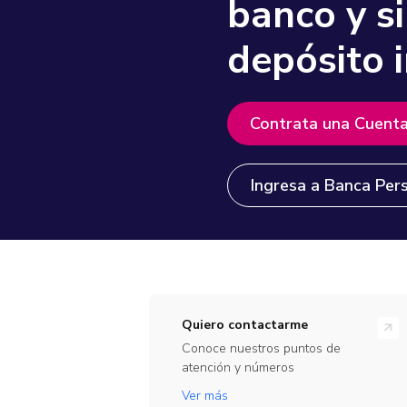
banco y s
Sala de
Promociones de Tarjet
Cuenta Amiga
Educativo
depósito i
Solicítalo y paga cuando te gradúes.
Blog
Avances en Efectivo
Física
Tarjeta de débito Mastercard
Banco de
Extracupo
Virtual
Contrata una Cuent
Actuali
Ingresa a Banca Per
Pago de 
Pago de 
Giros
Quiero contactarme
Envío y ret
Conoce nuestros puntos de
atención y números
Canales 
Ver más