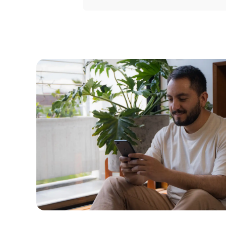
Portal 
Seguros
Servicio
Courier
Peigo
Billetera 