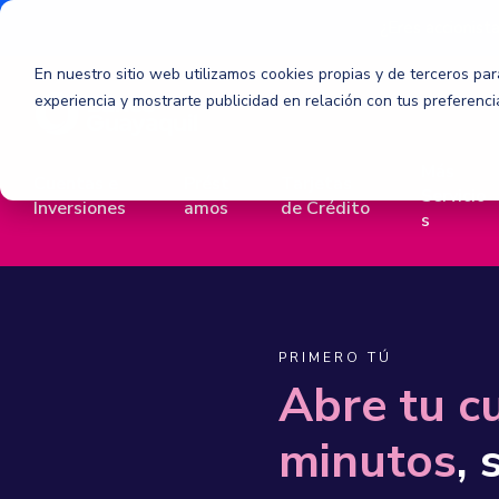
¿Eres accionist
En nuestro sitio web utilizamos cookies propias y de terceros para
experiencia y mostrarte publicidad en relación con tus preferenc
Más
Cuentas e
Prést
Tarjetas
Servicio
Cuenta de Ahorros
Multicrédito
American Express
Inversiones
amos
de Crédito
Solucio
s
Guarda tu dinero, paga y compra en línea.
Define el monto y las cuotas en línea.
Exclusiva de Banco Guayaquil.
Facilitamo
Cuenta Corriente
Microcrédito
Mastercard
Calcula
Maneja tu dinero con cheques personales.
Potencia tu pequeño negocio.
Realiza compras con crédito cor
Conoce com
PRIMERO TÚ
Póliza de Inversión
Casafácil
Visa
App
Abre tu c
Pon tu dinero a trabajar con 0 costo
Compra una casa nueva o usada.
Realiza compras con crédito cor
minutos
, 
Círculos
Metas
Autofácil
Activación de Tarjetas
Ahorra todos los meses con una tasa del 4.85%.
Califica por un crédito del 80% del monto tot