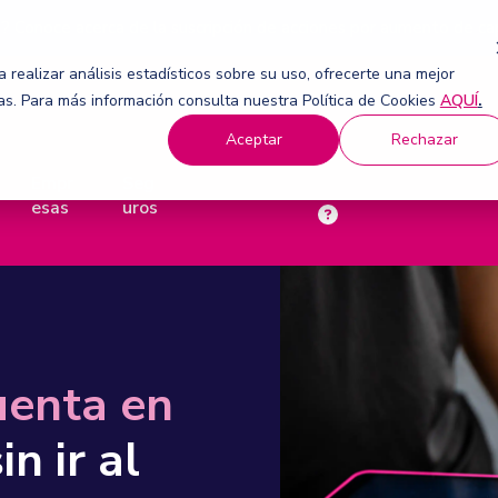
a? Conoce acerca de la suscripción de acciones por aumento de ca
 realizar análisis estadísticos sobre su uso, ofrecerte una mejor
ias. Para más información consulta nuestra Política de Cookies
AQUÍ
.
Aceptar
Rechazar
Empr
Seg
Servicios en línea
esas
uros
Centro de Ayuda Personas
nes de Pago
Transacciones en línea para tu empresa
s tus pagos con soluciones diseñadas para ti
Centro de Ayuda Empresas
Cuenta Empresas
doras
riente y diferido.
Controla tus movientos bancarios
o calcular tus finanzas
Ahorro Inversión Empresas
uenta en
riente y diferido.
Ahorra con total control y gana intereses diarios
sin ir al
Cobros con tarj
Comercios
Actuali
al.
Transacciones en línea para tu empresa
Link de Pago