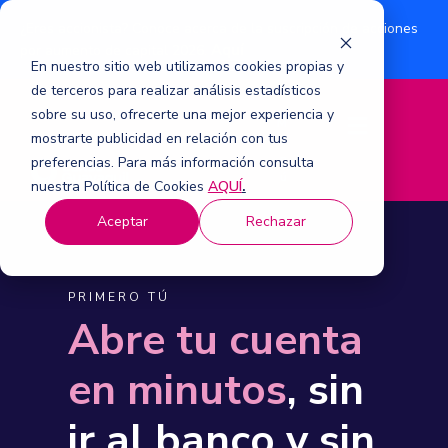
¿Eres accionista? Conoce acerca de la suscripción de acciones
Aquí
por aumento de capital 2026.
En nuestro sitio web utilizamos cookies propias y
de terceros para realizar análisis estadísticos
sobre su uso, ofrecerte una mejor experiencia y
M
mostrarte publicidad en relación con tus
e
n
preferencias. Para más información consulta
ú
nuestra Política de Cookies
AQUÍ
.
Aceptar
Rechazar
PRIMERO TÚ
Abre tu cuenta
en minutos
, sin
ir al banco y sin