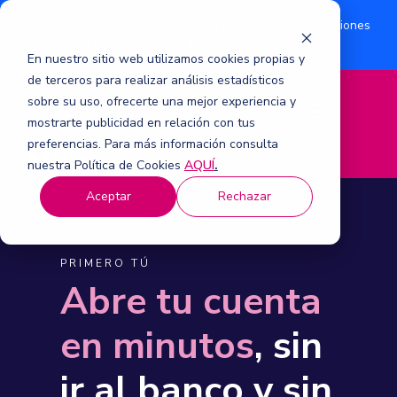
¿Eres accionista? Conoce acerca de la suscripción de acciones
Aquí
por aumento de capital 2026.
En nuestro sitio web utilizamos cookies propias y
de terceros para realizar análisis estadísticos
sobre su uso, ofrecerte una mejor experiencia y
M
mostrarte publicidad en relación con tus
e
n
preferencias. Para más información consulta
ú
nuestra Política de Cookies
AQUÍ
.
Aceptar
Rechazar
PRIMERO TÚ
Abre tu cuenta
en minutos
, sin
ir al banco y sin