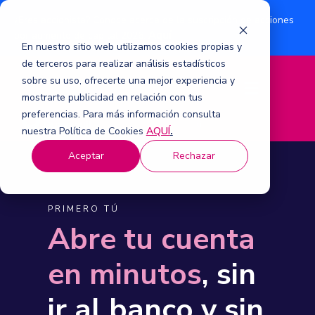
¿Eres accionista? Conoce acerca de la suscripción de acciones
Aquí
por aumento de capital 2026.
En nuestro sitio web utilizamos cookies propias y
de terceros para realizar análisis estadísticos
sobre su uso, ofrecerte una mejor experiencia y
M
mostrarte publicidad en relación con tus
e
n
preferencias. Para más información consulta
ú
nuestra Política de Cookies
AQUÍ
.
Aceptar
Rechazar
PRIMERO TÚ
Abre tu cuenta
en minutos
, sin
ir al banco y sin