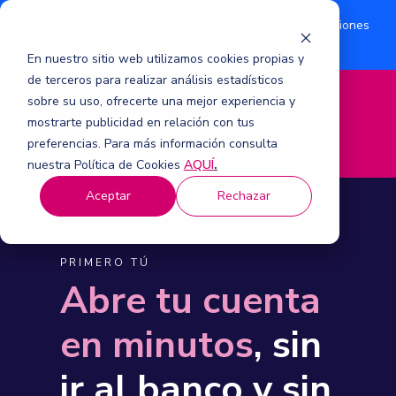
¿Eres accionista? Conoce acerca de la suscripción de acciones
Aquí
por aumento de capital 2026.
En nuestro sitio web utilizamos cookies propias y
de terceros para realizar análisis estadísticos
sobre su uso, ofrecerte una mejor experiencia y
M
mostrarte publicidad en relación con tus
e
n
preferencias. Para más información consulta
ú
nuestra Política de Cookies
AQUÍ
.
Aceptar
Rechazar
PRIMERO TÚ
Abre tu cuenta
en minutos
, sin
ir al banco y sin