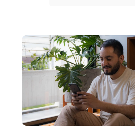
Portal 
Seguros
Servicio
Courier
Peigo
Billetera 