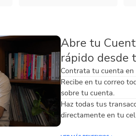
Servicios
de Seguros
Microfinanzas
s Adicionales
Abre tu Cuent
rápido desde 
Contrata tu cuenta en
virtual respaldada por Banco Guayaquil
Recibe en tu correo to
sobre tu cuenta.
Haz todas tus transac
directamente en tu cel