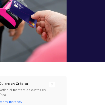
rramientas
ones en línea para tu empresa
rate Beta
ajo
te de nuestro programa de Beta Testers
Link
Quiero un Crédito
Define el monto y las cuotas en
línea
Ver Multicrédito