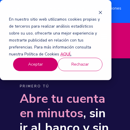
¿Eres accionista? Conoce acerca de la suscripción de acciones
Aquí
por aumento de capital 2026.
En nuestro sitio web utilizamos cookies propias y
de terceros para realizar análisis estadísticos
sobre su uso, ofrecerte una mejor experiencia y
M
mostrarte publicidad en relación con tus
e
n
preferencias. Para más información consulta
ú
nuestra Política de Cookies
AQUÍ
.
Aceptar
Rechazar
PRIMERO TÚ
Abre tu cuenta
en minutos
, sin
ir al banco y sin