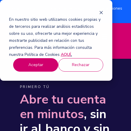
¿Eres accionista? Conoce acerca de la suscripción de acciones
Aquí
por aumento de capital 2026.
En nuestro sitio web utilizamos cookies propias y
de terceros para realizar análisis estadísticos
sobre su uso, ofrecerte una mejor experiencia y
M
mostrarte publicidad en relación con tus
e
n
preferencias. Para más información consulta
ú
nuestra Política de Cookies
AQUÍ
.
Aceptar
Rechazar
PRIMERO TÚ
Abre tu cuenta
en minutos
, sin
ir al banco y sin