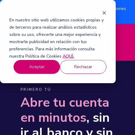
¿Eres accionista? Conoce acerca de la suscripción de acciones
Aquí
por aumento de capital 2026.
En nuestro sitio web utilizamos cookies propias y
de terceros para realizar análisis estadísticos
sobre su uso, ofrecerte una mejor experiencia y
M
mostrarte publicidad en relación con tus
e
n
preferencias. Para más información consulta
ú
nuestra Política de Cookies
AQUÍ
.
Aceptar
Rechazar
PRIMERO TÚ
Abre tu cuenta
en minutos
, sin
ir al banco y sin