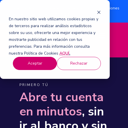
¿Eres accionista? Conoce acerca de la suscripción de acciones
Aquí
por aumento de capital 2026.
En nuestro sitio web utilizamos cookies propias y
de terceros para realizar análisis estadísticos
sobre su uso, ofrecerte una mejor experiencia y
M
mostrarte publicidad en relación con tus
e
n
preferencias. Para más información consulta
ú
nuestra Política de Cookies
AQUÍ
.
Aceptar
Rechazar
PRIMERO TÚ
Abre tu cuenta
en minutos
, sin
ir al banco y sin