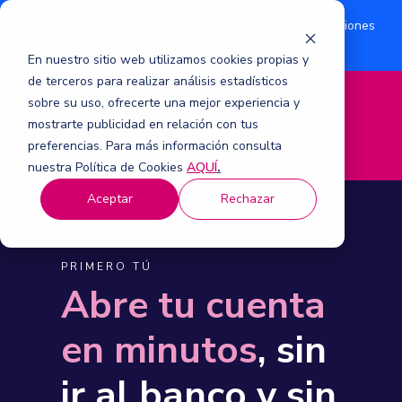
¿Eres accionista? Conoce acerca de la suscripción de acciones
Aquí
por aumento de capital 2026.
En nuestro sitio web utilizamos cookies propias y
de terceros para realizar análisis estadísticos
sobre su uso, ofrecerte una mejor experiencia y
M
mostrarte publicidad en relación con tus
e
n
preferencias. Para más información consulta
ú
nuestra Política de Cookies
AQUÍ
.
Aceptar
Rechazar
PRIMERO TÚ
Abre tu cuenta
en minutos
, sin
ir al banco y sin