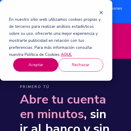
¿Eres accionista? Conoce acerca de la suscripción de acciones
Aquí
por aumento de capital 2026.
En nuestro sitio web utilizamos cookies propias y
de terceros para realizar análisis estadísticos
sobre su uso, ofrecerte una mejor experiencia y
M
mostrarte publicidad en relación con tus
e
n
preferencias. Para más información consulta
ú
nuestra Política de Cookies
AQUÍ
.
Aceptar
Rechazar
PRIMERO TÚ
Abre tu cuenta
en minutos
, sin
ir al banco y sin