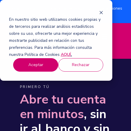
¿Eres accionista? Conoce acerca de la suscripción de acciones
Aquí
por aumento de capital 2026.
En nuestro sitio web utilizamos cookies propias y
de terceros para realizar análisis estadísticos
sobre su uso, ofrecerte una mejor experiencia y
M
mostrarte publicidad en relación con tus
e
n
preferencias. Para más información consulta
ú
nuestra Política de Cookies
AQUÍ
.
Aceptar
Rechazar
PRIMERO TÚ
Abre tu cuenta
en minutos
, sin
ir al banco y sin