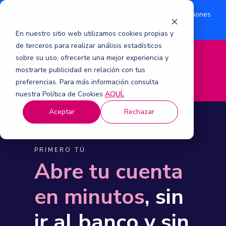
¿Eres accionista? Conoce acerca de la suscripción de acciones
Aquí
por aumento de capital 2026.
En nuestro sitio web utilizamos cookies propias y
de terceros para realizar análisis estadísticos
sobre su uso, ofrecerte una mejor experiencia y
M
mostrarte publicidad en relación con tus
e
n
preferencias. Para más información consulta
ú
nuestra Política de Cookies
AQUÍ
.
Aceptar
Rechazar
PRIMERO TÚ
Abre tu cuenta
en minutos
, sin
ir al banco y sin