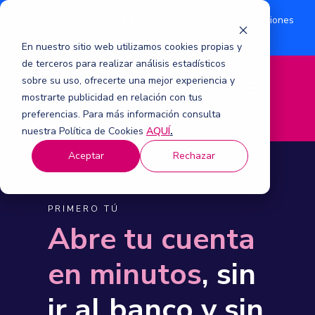
¿Eres accionista? Conoce acerca de la suscripción de acciones
Aquí
por aumento de capital 2026.
En nuestro sitio web utilizamos cookies propias y
de terceros para realizar análisis estadísticos
sobre su uso, ofrecerte una mejor experiencia y
M
mostrarte publicidad en relación con tus
e
n
preferencias. Para más información consulta
ú
nuestra Política de Cookies
AQUÍ
.
Aceptar
Rechazar
PRIMERO TÚ
Abre tu cuenta
en minutos
, sin
ir al banco y sin