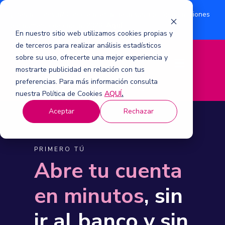
¿Eres accionista? Conoce acerca de la suscripción de acciones
Aquí
por aumento de capital 2026.
En nuestro sitio web utilizamos cookies propias y
de terceros para realizar análisis estadísticos
sobre su uso, ofrecerte una mejor experiencia y
M
mostrarte publicidad en relación con tus
e
n
preferencias. Para más información consulta
ú
nuestra Política de Cookies
AQUÍ
.
Aceptar
Rechazar
PRIMERO TÚ
Abre tu cuenta
en minutos
, sin
ir al banco y sin